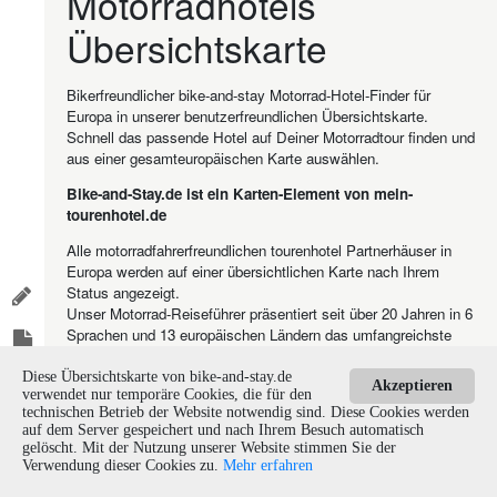
Motorradhotels
Übersichtskarte
Bikerfreundlicher bike-and-stay Motorrad-Hotel-Finder für
Europa in unserer benutzerfreundlichen Übersichtskarte.
Schnell das passende Hotel auf Deiner Motorradtour finden und
aus einer gesamteuropäischen Karte auswählen.
Bike-and-Stay.de ist ein Karten-Element von mein-
tourenhotel.de
Alle motorradfahrerfreundlichen tourenhotel Partnerhäuser in
Europa werden auf einer übersichtlichen Karte nach Ihrem
Status angezeigt.
Unser Motorrad-Reiseführer präsentiert seit über 20 Jahren in 6
Sprachen und 13 europäischen Ländern das umfangreichste
Angebot an motorradfahrerfreundlichen Unterkünften.
Diese Übersichtskarte von bike-and-stay.de
Akzeptieren
verwendet nur temporäre Cookies, die für den
Karte Ansehen
technischen Betrieb der Website notwendig sind. Diese Cookies werden
auf dem Server gespeichert und nach Ihrem Besuch automatisch
gelöscht. Mit der Nutzung unserer Website stimmen Sie der
Refresh Page
©
Verwendung dieser Cookies zu.
Mehr erfahren
2024
Klick, sollte die Seite nicht laden.