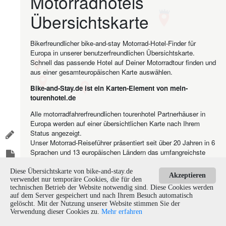
Motorradhotels
Übersichtskarte
Bikerfreundlicher bike-and-stay Motorrad-Hotel-Finder für
Europa in unserer benutzerfreundlichen Übersichtskarte.
Schnell das passende Hotel auf Deiner Motorradtour finden und
aus einer gesamteuropäischen Karte auswählen.
Bike-and-Stay.de ist ein Karten-Element von mein-
tourenhotel.de
Alle motorradfahrerfreundlichen tourenhotel Partnerhäuser in
Europa werden auf einer übersichtlichen Karte nach Ihrem
Status angezeigt.
Unser Motorrad-Reiseführer präsentiert seit über 20 Jahren in 6
Sprachen und 13 europäischen Ländern das umfangreichste
Angebot an motorradfahrerfreundlichen Unterkünften.
Diese Übersichtskarte von bike-and-stay.de
Akzeptieren
verwendet nur temporäre Cookies, die für den
Karte Ansehen
technischen Betrieb der Website notwendig sind. Diese Cookies werden
auf dem Server gespeichert und nach Ihrem Besuch automatisch
gelöscht. Mit der Nutzung unserer Website stimmen Sie der
Refresh Page
©
Verwendung dieser Cookies zu.
Mehr erfahren
2024
Klick, sollte die Seite nicht laden.